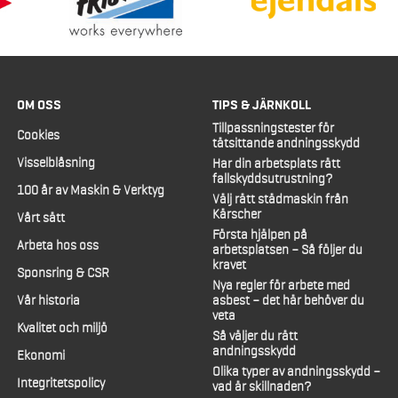
OM OSS
TIPS & JÄRNKOLL
Tillpassningstester för
Cookies
tätsittande andningsskydd
Visselblåsning
Har din arbetsplats rätt
fallskyddsutrustning?
100 år av Maskin & Verktyg
Välj rätt städmaskin från
Kärscher
Vårt sätt
Första hjälpen på
Arbeta hos oss
arbetsplatsen – Så följer du
kravet
Sponsring & CSR
Nya regler för arbete med
Vår historia
asbest – det här behöver du
veta
Kvalitet och miljö
Så väljer du rätt
andningsskydd
Ekonomi
Olika typer av andningsskydd –
Integritetspolicy
vad är skillnaden?