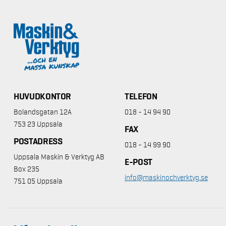
HUVUDKONTOR
TELEFON
Bolandsgatan 12A
018 - 14 94 90
753 23 Uppsala
FAX
POSTADRESS
018 - 14 99 90
Uppsala Maskin & Verktyg AB
E-POST
Box 235
info@maskinochverktyg.se
751 05 Uppsala