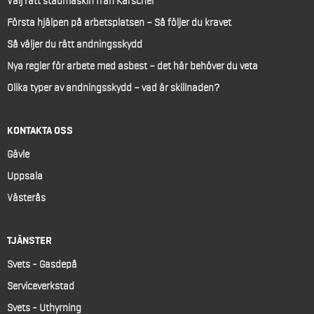
Välj rätt städmaskin från Kärscher
Första hjälpen på arbetsplatsen – Så följer du kravet
Så väljer du rätt andningsskydd
Nya regler för arbete med asbest – det här behöver du veta
Olika typer av andningsskydd – vad är skillnaden?
KONTAKTA OSS
Gävle
Uppsala
Västerås
TJÄNSTER
Svets - Gasdepå
Serviceverkstad
Svets - Uthyrning