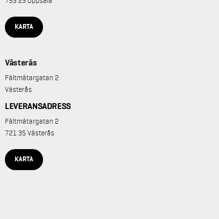
753 23 Uppsala
KARTA
Västerås
Fältmätargatan 2
Västerås
LEVERANSADRESS
Fältmätargatan 2
721 35 Västerås
KARTA